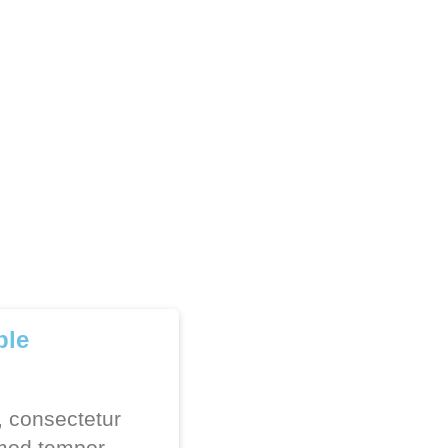
ble
, consectetur
smod tempor