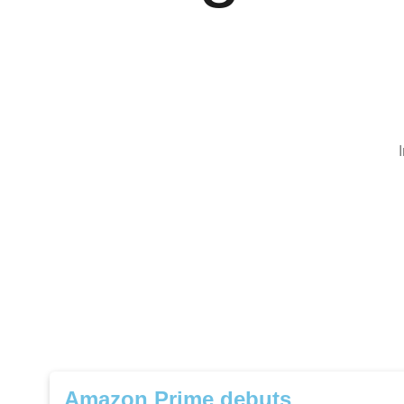
Buildi
ng Co
Amazon Prime debuts