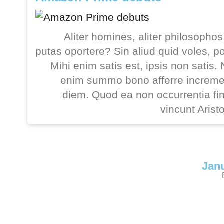
Aliter homines, aliter philosophos
putas oportere? Sin aliud quid voles, p
Mihi enim satis est, ipsis non satis.
enim summo bono afferre increm
diem. Quod ea non occurrentia fi
vincunt Aris
Jan