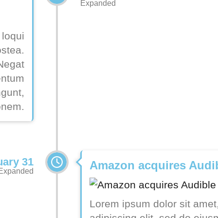
Expanded
 loqui
ostea.
 Negat
entum
ngunt,
tonem.
uary 31
Amazon acquires Audi
Expanded
Lorem ipsum dolor sit amet
adipiscing elit, sed do eiu